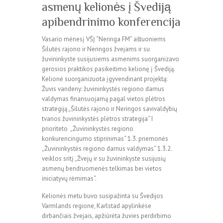
asmenų kelionės į Švediją
apibendrinimo konferencija
Vasario mėnesį VŠĮ “Neringa FM” aštuoniems
Šilutės rajono ir Neringos žvejams ir su
žuvininkyste susijusiems asmenims suorganizavo
gerosios praktikos pasikeitimo kelionę į Švediją.
Kelionė suorganizuota įgyvendinant projektą:
Žuvis vandeny: žuvininkystės regiono darnus
valdymas finansuojamą pagal vietos plėtros
strategiją „Šilutės rajono ir Neringos savivaldybių
tvarios žuvininkystės plėtros strategija“ I
prioriteto „Žuvininkystės regiono
konkurencingumo stiprinimas“ 1.3. priemonės
„Žuvininkystės regiono darnus valdymas“ 1.3.2.
veiklos sritį „Žvejų ir su žuvininkyste susijusių
asmenų bendruomenės telkimas bei vietos
iniciatyvų rėmimas“.
Kelionės metu buvo susipažinta su Švedijos
Varmlands regione, Karlstad apylinkėse
dirbančiais žvejais, apžiūrėta žuvies perdirbimo