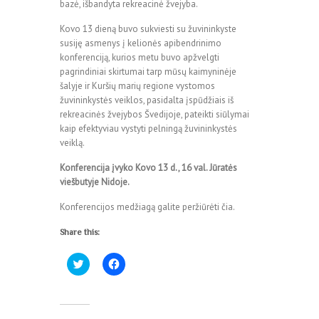
bazė, išbandyta rekreacinė žvejyba.
Kovo 13 dieną buvo sukviesti su žuvininkyste
susiję asmenys į kelionės apibendrinimo
konferenciją, kurios metu buvo apžvelgti
pagrindiniai skirtumai tarp mūsų kaimyninėje
šalyje ir Kuršių marių regione vystomos
žuvininkystės veiklos, pasidalta įspūdžiais iš
rekreacinės žvejybos Švedijoje, pateikti siūlymai
kaip efektyviau vystyti pelningą žuvininkystės
veiklą.
Konferencija įvyko Kovo 13 d., 16 val. Jūratės
viešbutyje Nidoje.
Konferencijos medžiagą galite peržiūrėti čia.
Share this:
C
C
l
l
i
i
c
c
k
k
t
t
o
o