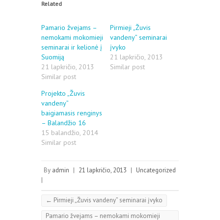
Related
s
s
h
h
a
a
r
r
Pamario žvejams –
Pirmieji „Žuvis
e
e
nemokami mokomieji
o
o
vandeny” seminarai
n
n
seminarai ir kelionė į
įvyko
T
F
w
a
Suomiją
21 lapkričio, 2013
i
c
21 lapkričio, 2013
Similar post
t
e
t
b
Similar post
e
o
r
o
Projekto „Žuvis
(
k
O
(
vandeny”
p
O
baigiamasis renginys
e
p
n
e
– Balandžio 16
s
n
15 balandžio, 2014
i
s
n
i
Similar post
n
n
e
n
w
e
w
w
By
admin
|
21 lapkričio, 2013
|
Uncategorized
i
w
n
i
|
d
n
o
d
w
o
←
Pirmieji „Žuvis vandeny” seminarai įvyko
)
w
)
Pamario žvejams – nemokami mokomieji