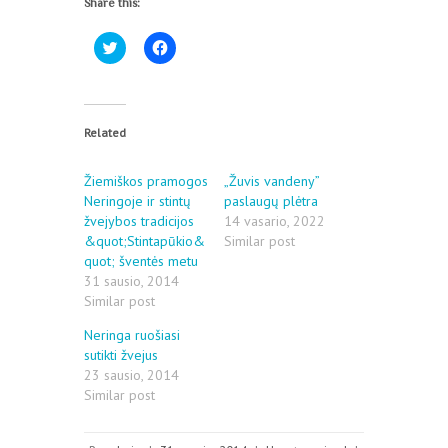
Share this:
C
C
l
l
i
i
c
c
k
k
t
t
o
o
Related
s
s
h
h
a
a
r
r
Žiemiškos pramogos
„Žuvis vandeny”
e
e
Neringoje ir stintų
o
o
paslaugų plėtra
n
n
žvejybos tradicijos
14 vasario, 2022
T
F
w
a
&quot;Stintapūkio&
Similar post
i
c
quot; šventės metu
t
e
t
b
31 sausio, 2014
e
o
Similar post
r
o
(
k
O
(
Neringa ruošiasi
p
O
sutikti žvejus
e
p
n
e
23 sausio, 2014
s
n
Similar post
i
s
n
i
n
n
e
n