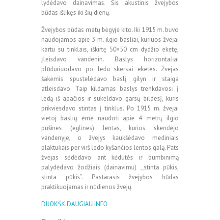
lydėdavo dainavimas. Šis akustinis žvejybos
būdas išlikęs iki šių dienų.
Žvejybos būdas metų bėgyje kito. Iki 1915 m. buvo
naudojamos apie 3 m. ilgio basliai, kuriuos žvejai
kartu su tinklais, iškirtę 50×50 cm dydžio eketę,
įleisdavo vandenin. Baslys horizontaliai
plūduriuodavo po ledu skersai eketės. Žvejas
šakėmis spustelėdavo baslį gilyn ir staiga
atleisdavo. Taip kildamas baslys trenkdavosi į
ledą iš apačios ir sukeldavo garsų bildesį, kuris
prikviesdavo stintas į tinklus. Po 1915 m. žvejai
vietoj baslių ėmė naudoti apie 4 metrų ilgio
pušines (eglines) lentas, kurios skendėjo
vandenyje, o žvejys kaukšėdavo mediniais
plaktukais per virš ledo kyšančios lentos galą. Pats
žvejas sėdėdavo ant kėdutės ir bumbinimą
palydėdavo žodžiais (dainavimu) ,,stinta pūkis,
stinta pūkis”. Pastarasis žvejybos būdas
praktikuojamas ir nūdienos žvejų.
DUOKŠK DAUGIAU INFO