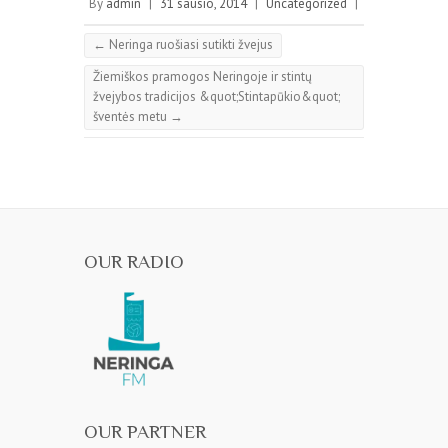
w
e
By
admin
|
31 sausio, 2014
|
Uncategorized
|
w
w
i
w
n
i
←
Neringa ruošiasi sutikti žvejus
d
n
o
d
Žiemiškos pramogos Neringoje ir stintų
w
o
)
w
žvejybos tradicijos &quot;Stintapūkio&quot;
)
šventės metu
→
OUR RADIO
OUR PARTNER